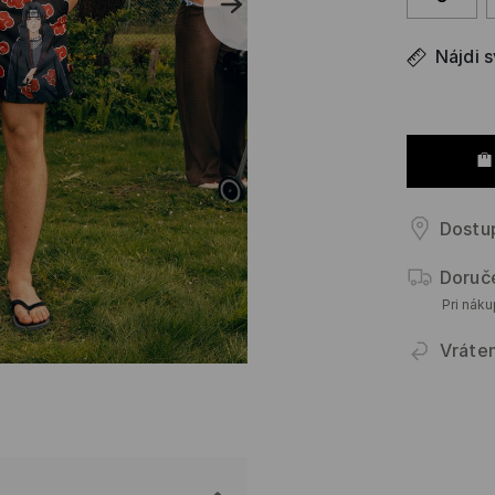
Nájdi 
Dostup
Doruč
Pri nák
Vráte