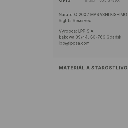
OPIS
Index
005IG-99X
Naruto © 2002 MASASHI KISHIMO
Rights Reserved
Výrobca
:
LPP S.A.
Łąkowa 39/44, 80-769 Gdańsk
lpp@lppsa.com
MATERIÁL A STAROSTLIV
100% POLYESTER