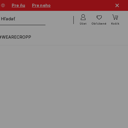
 🤑
Pre ňu
Pre neho
Účet
Obľúbené
Košík
#WEARECROPP