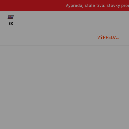
Výpredaj stále trvá: stovky pr
SK
VÝPREDAJ