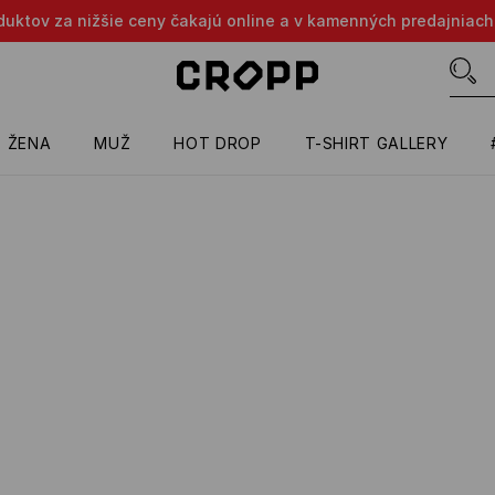
oduktov za nižšie ceny čakajú online a v kamenných predajniach
ŽENA
MUŽ
HOT DROP
T-SHIRT GALLERY