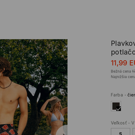
Plavko
potlač
11,99
E
Bežná cena
1
Najnižšia cen
Farba
-
čie
Veľkosť
-
V
S