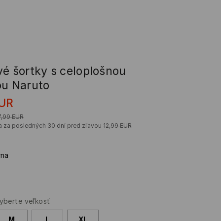
vé šortky s celoplošnou
ou Naruto
UR
7,99
EUR
a za posledných 30 dní pred zľavou
12,99
EUR
rna
yberte veľkosť
M
L
XL