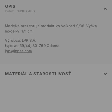
OPIS
Index
183HX-88X
Modelka prezentuje produkt vo veľkosti S/36. Výška
modelky: 171 cm
Výrobca
:
LPP S.A.
Łąkowa 39/44, 80-769 Gdańsk
lpp@lppsa.com
MATERIÁL A STAROSTLIVOSŤ
PRVÝ MATERIÁL
:
100% POLYESTER