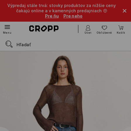
Výpredaj stále trvá: stovky produktov za nižšie ceny
čakajú online a v kamenných predajniach 🤑
Pre ňu
Pre neho
Účet
Obľúbené
Košík
Menu