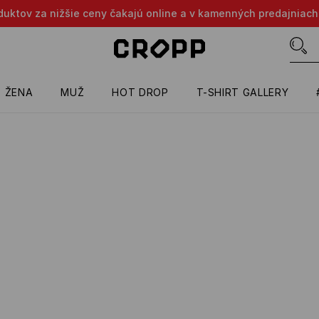
oduktov za nižšie ceny čakajú online a v kamenných predajniach
ŽENA
MUŽ
HOT DROP
T-SHIRT GALLERY