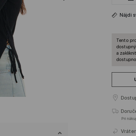
Nájdi 
Tento pro
dostupný.
a zaklikn
dostupnos
Dostup
Doruč
Pri nák
Vráte