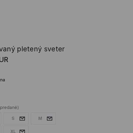
vaný pletený sveter
UR
rna
ypredané)
S
M
XL