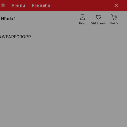
 🤑
Pre ňu
Pre neho
Účet
Obľúbené
Košík
#WEARECROPP