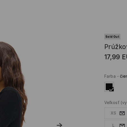
Sold Out
Prúžko
17,99
E
Farba
-
čie
Veľkosť
(v
XS
L