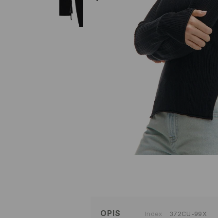
OPIS
Index
372CU-99X