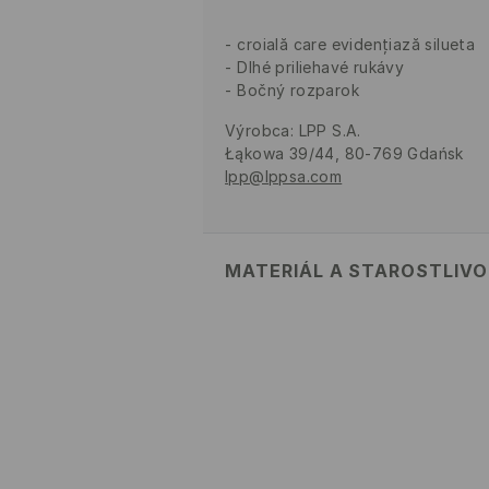
croială care evidențiază silueta
Dlhé priliehavé rukávy
Bočný rozparok
Výrobca
:
LPP S.A.
Łąkowa 39/44, 80-769 Gdańsk
lpp@lppsa.com
MATERIÁL A STAROSTLIV
Vrchný materiál
:
70% VISKÓZA, 3
PRAŤ V PRÁČKE, MAX. TEP
PROGRAM
VÝROBOK SA NESMIE BIELIŤ