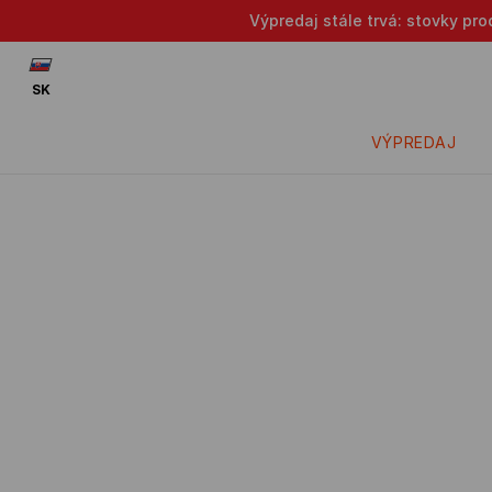
Výpredaj stále trvá: stovky pr
SK
VÝPREDAJ