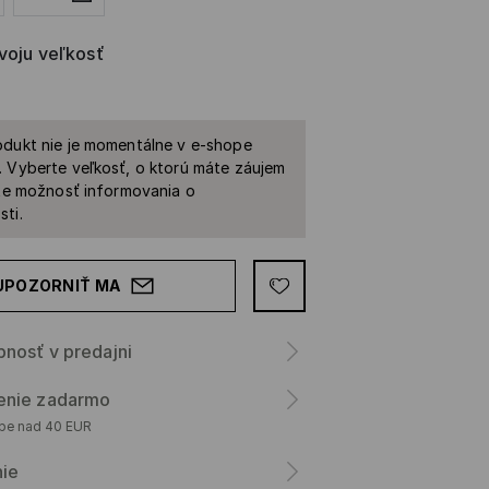
svoju veľkosť
dukt nie je momentálne v e-shope
 Vyberte veľkosť, o ktorú máte záujem
ite možnosť informovania o
ti.
UPOZORNIŤ MA
nosť v predajni
enie zadarmo
upe nad 40 EUR
nie