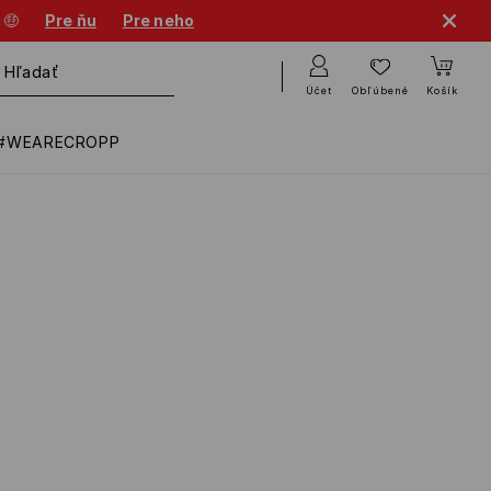
 🤑
Pre ňu
Pre neho
Účet
Obľúbené
Košík
#WEARECROPP