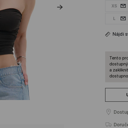
XS
L
Nájdi 
Tento pro
dostupný.
a zaklikn
dostupnos
Dostup
Doruč