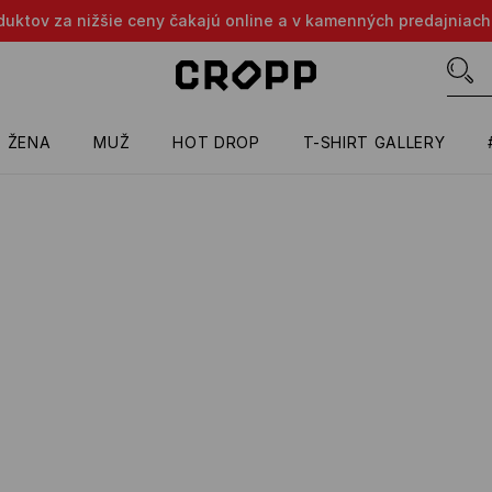
oduktov za nižšie ceny čakajú online a v kamenných predajniach
ŽENA
MUŽ
HOT DROP
T-SHIRT GALLERY