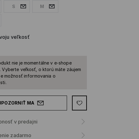
S
M
svoju veľkosť
dukt nie je momentálne v e-shope
 Vyberte veľkosť, o ktorú máte záujem
ite možnosť informovania o
ti.
UPOZORNIŤ MA
nosť v predajni
enie zadarmo