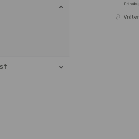
Pri nák
Vráte
OSŤ
% ELASTAN
Z PARY
OTA 30°C, VEĽMI ŠETRNÝ