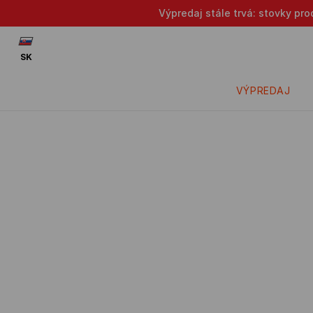
Výpredaj stále trvá: stovky pr
SK
VÝPREDAJ