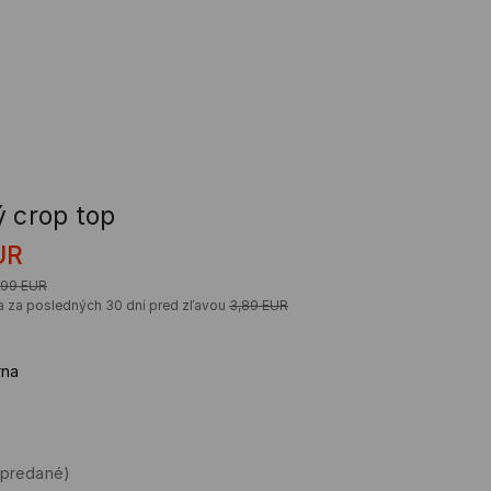
ý crop top
UR
,99
EUR
a za posledných 30 dní pred zľavou
3,89
EUR
rna
ypredané)