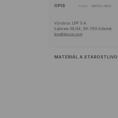
OPIS
Index
681CU-99X
Výrobca
:
LPP S.A.
Łąkowa 39/44, 80-769 Gdańsk
lpp@lppsa.com
MATERIÁL A STAROSTLIV
PRVÝ MATERIÁL
:
95% BAVLNA, 5
VÝROBOK SA NESMIE BIELIŤ
ŽEHLIŤ PRI MAX. 110°C - BE
PRAŤ V PRÁČKE, MAX. TEPL
PROGRAM