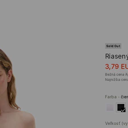
Sold Out
Riasen
3,79
E
Bežná cena
7
Najnižšia cen
Farba
-
čie
Veľkosť
(v