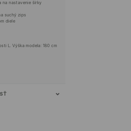
a na nastavenie šírky
na suchý zips
om diele
sti L. Výška modela: 180 cm
OSŤ
% ELASTAN