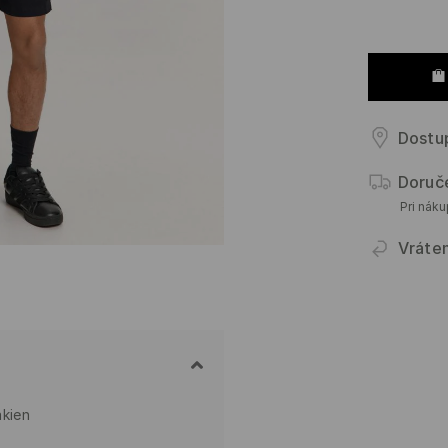
Dostup
Doruč
Pri nák
Vráte
ákien