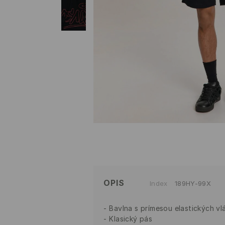
OPIS
Index
189HY-99X
Bavlna s prímesou elastických vl
Klasický pás