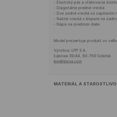
Elastický pás a sťahovacia šnúrk
Diagonálne predné vrecká
Dve zadné vrecká so zapínaním 
Našité vrecká s klopami na zadn
Nápis na prednom diele
Model prezentuje produkt vo veľko
Výrobca
:
LPP S.A.
Łąkowa 39/44, 80-769 Gdańsk
lpp@lppsa.com
MATERIÁL A STAROSTLIV
PRVÝ MATERIÁL
:
98% BAVLNA, 2