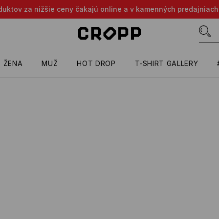
oduktov za nižšie ceny čakajú online a v kamenných predajniach
ŽENA
MUŽ
HOT DROP
T-SHIRT GALLERY