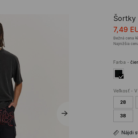
Šortky
7,49
E
Bežná cena
1
Najnižšia cen
Farba
-
čie
Veľkosť
-
V
28
38
Nájdi 