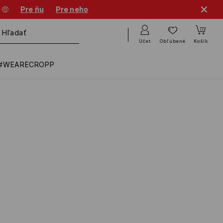
 🤑
Pre ňu
Pre neho
Účet
Obľúbené
Košík
#WEARECROPP