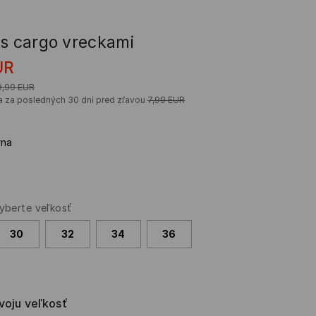
 s cargo vreckami
UR
9,99
EUR
a za posledných 30 dní pred zľavou
7,99
EUR
rna
yberte veľkosť
30
32
34
36
svoju veľkosť