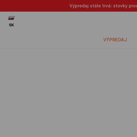
Výpredaj stále trvá: stovky pr
SK
VÝPREDAJ