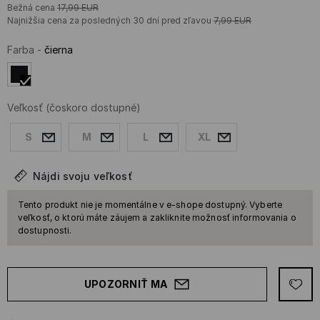
Bežná cena
17,99
EUR
Najnižšia cena za posledných 30 dní pred zľavou
7,99
EUR
Farba
-
čierna
Veľkosť
(čoskoro dostupné)
S
M
L
XL
Nájdi svoju veľkosť
Tento produkt nie je momentálne v e-shope dostupný. Vyberte
veľkosť, o ktorú máte záujem a zakliknite možnosť informovania o
dostupnosti.
UPOZORNIŤ MA