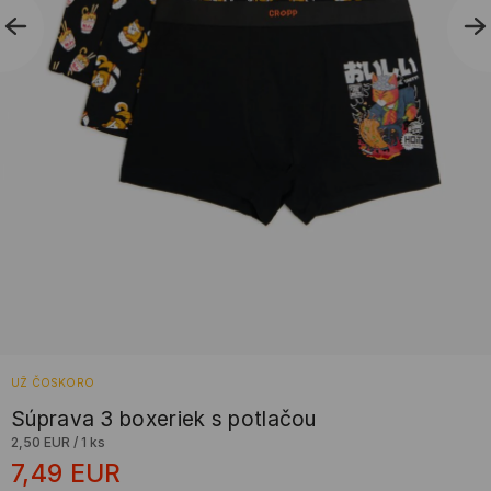
UŽ ČOSKORO
Súprava 3 boxeriek s potlačou
2,50 EUR
/
1 ks
7,49
EUR