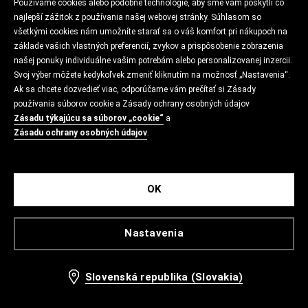
Používame cookies alebo podobné technológie, aby sme vám poskytli čo
najlepší zážitok z používania našej webovej stránky. Súhlasom so
všetkými cookies nám umožníte starať sa o váš komfort pri nákupoch na
základe vašich vlastných preferencií, zvykov a prispôsobenie zobrazenia
našej ponuky individuálne vašim potrebám alebo personalizovanej inzercii.
Svoj výber môžete kedykoľvek zmeniť kliknutím na možnosť „Nastavenia“.
Ak sa chcete dozvedieť viac, odporúčame vám prečítať si Zásady
používania súborov cookie a Zásady ochrany osobných údajov
Zásadu týkajúcu sa súborov „cookie“
a
Zásadu ochrany osobných údajov
.
OK
Nastavenia
Slovenská republika (Slovakia)