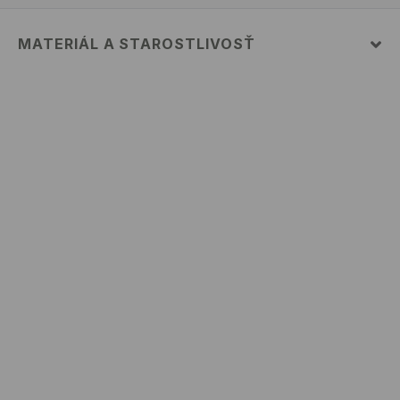
MATERIÁL A STAROSTLIVOSŤ
95% BAVLNA, 5% ELASTAN