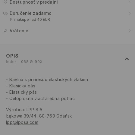
Dostupnosť v predajni
Doručenie zadarmo
Pri nákupe nad 40 EUR
Vrátenie
OPIS
Index
068IG-99X
Bavlna s prímesou elastických vlákien
Klasický pás
Elastický pás
Celoplošná viacfarebná potlač
Výrobca
:
LPP S.A.
Łąkowa 39/44, 80-769 Gdańsk
lpp@lppsa.com