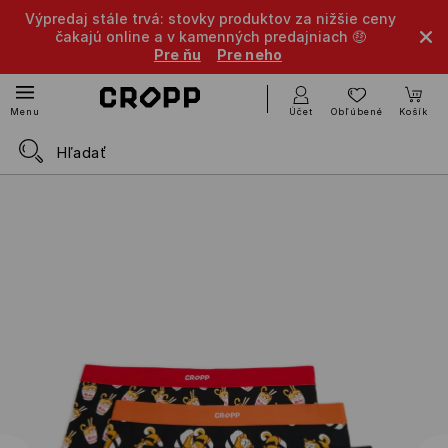
Výpredaj stále trvá: stovky produktov za nižšie ceny
čakajú online a v kamenných predajniach 🤑
Pre ňu
Pre neho
Účet
Obľúbené
Košík
Menu