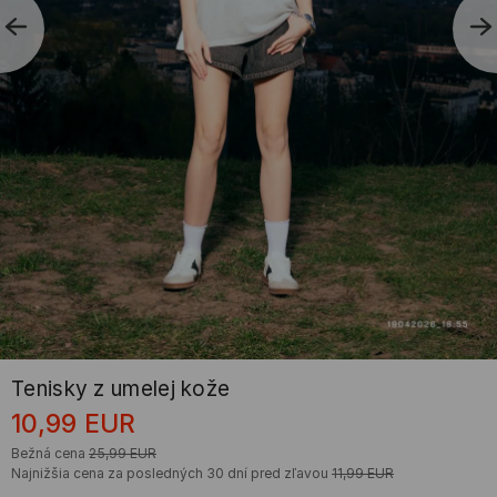
Tenisky z umelej kože
10,99
EUR
Bežná cena
25,99
EUR
Najnižšia cena za posledných 30 dní pred zľavou
11,99
EUR