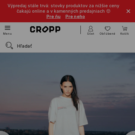
Výpredaj stále trvá: stovky produktov za nižšie ceny
čakajú online a v kamenných predajniach 🤑
Pre ňu
Pre neho
Účet
Obľúbené
Košík
Menu