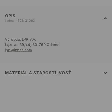
OPIS
Index
398IG-00X
Výrobca
:
LPP S.A.
Łąkowa 39/44, 80-769 Gdańsk
lpp@lppsa.com
MATERIÁL A STAROSTLIVOSŤ
VRCH
:
100% POLYURETÁN
VLOŽKA DO TOPÁNOK
:
100% POLYESTER
PODOŠVA
:
100% TPR