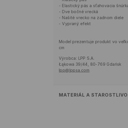
Elastický pás a sťahovacia šnúrk
Dve bočné vrecká
Našité vrecko na zadnom diele
Vypraný efekt
Model prezentuje produkt vo veľko
cm
Výrobca
:
LPP S.A.
Łąkowa 39/44, 80-769 Gdańsk
lpp@lppsa.com
MATERIÁL A STAROSTLIV
PRVÝ MATERIÁL
:
80% BAVLNA, 2