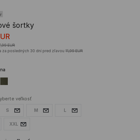
y
ové šortky
EUR
7,99
EUR
a za posledných 30 dní pred zľavou
11,99
EUR
rna
yberte veľkosť
S
M
L
XXL