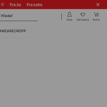
 🤑
Pre ňu
Pre neho
Účet
Obľúbené
Košík
#WEARECROPP