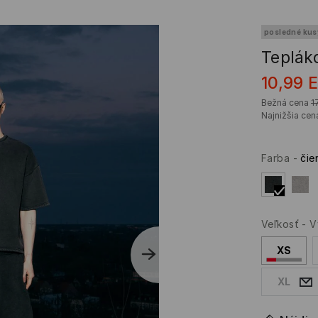
posledné kus
Teplák
10,99
Bežná cena
1
Najnižšia cen
Farba
-
čie
Veľkosť
-
V
XS
XL