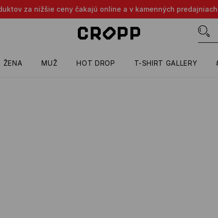
oduktov za nižšie ceny čakajú online a v kamenných predajniach
ŽENA
MUŽ
HOT DROP
T-SHIRT GALLERY