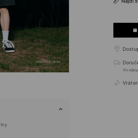
Nájdi 
Dostup
Doruč
Pri nák
Vráte
vlny