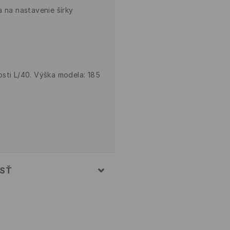
a na nastavenie šírky
sti L/40. Výška modela: 185
OSŤ
0% POLYESTER