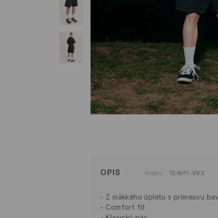
OPIS
Index
104HY-99X
Z mäkkého úpletu s prímesou ba
Comfort fit
Klasický pás