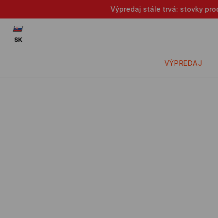
Výpredaj stále trvá: stovky pr
SK
VÝPREDAJ