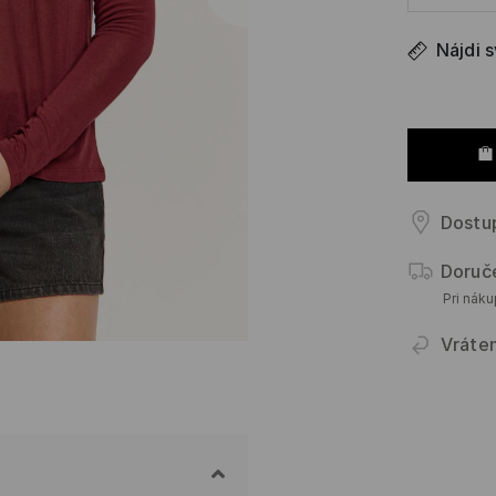
Nájdi 
Dostup
Doruč
Pri nák
Vráte