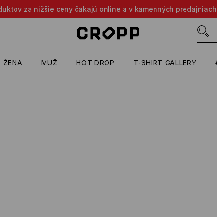
oduktov za nižšie ceny čakajú online a v kamenných predajniach
ŽENA
MUŽ
HOT DROP
T-SHIRT GALLERY