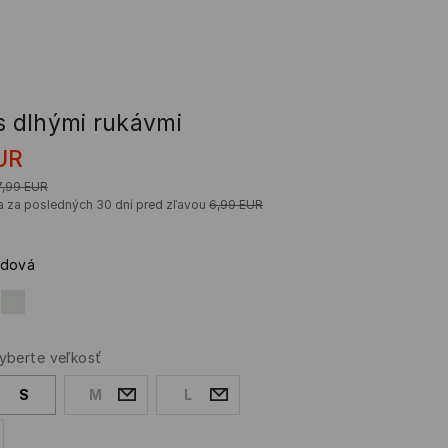
s dlhými rukávmi
UR
7,99
EUR
a za posledných 30 dní pred zľavou
6,99
EUR
rdová
yberte veľkosť
S
M
L