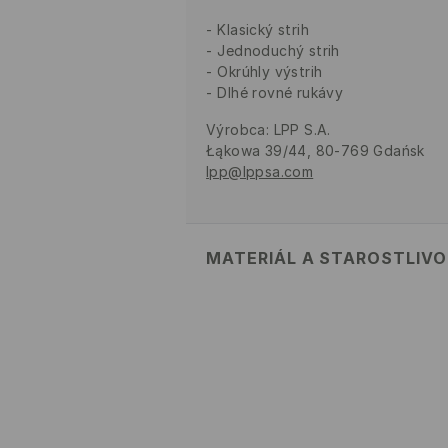
Klasický strih
Jednoduchý strih
Okrúhly výstrih
Dlhé rovné rukávy
Výrobca
:
LPP S.A.
Łąkowa 39/44, 80-769 Gdańsk
lpp@lppsa.com
MATERIÁL A STAROSTLIV
PRVÝ MATERIÁL
:
70% VISKÓZA, 