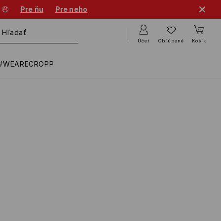
 🤑
Pre ňu
Pre neho
Účet
Obľúbené
Košík
#WEARECROPP