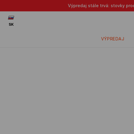
Výpredaj stále trvá: stovky pr
SK
VÝPREDAJ