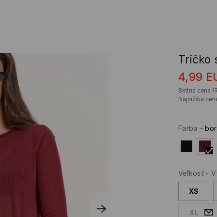
Tričko 
4,99
E
Bežná cena
1
Najnižšia cen
Farba
-
bo
Veľkosť
-
V
XS
XL