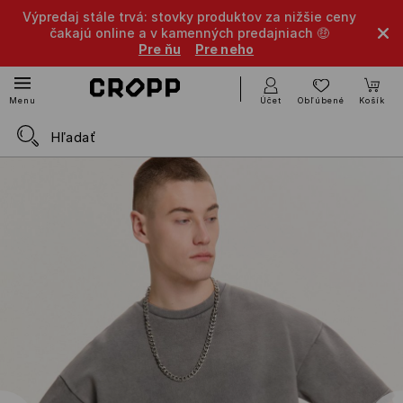
Výpredaj stále trvá: stovky produktov za nižšie ceny
čakajú online a v kamenných predajniach 🤑
Pre ňu
Pre neho
Účet
Obľúbené
Košík
Menu