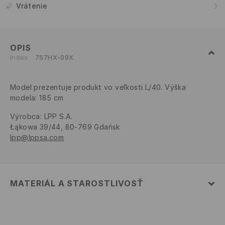
Vrátenie
OPIS
Index
757HX-09X
Model prezentuje produkt vo veľkosti L/40. Výška
modela: 185 cm
Výrobca
:
LPP S.A.
Łąkowa 39/44, 80-769 Gdańsk
lpp@lppsa.com
MATERIÁL A STAROSTLIVOSŤ
80% BAVLNA, 20% POLYESTER