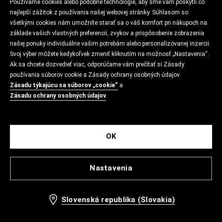
Používame cookies alebo podobné technológie, aby sme vám poskytli čo
najlepší zážitok z používania našej webovej stránky. Súhlasom so
všetkými cookies nám umožníte starať sa o váš komfort pri nákupoch na
základe vašich vlastných preferencií, zvykov a prispôsobenie zobrazenia
našej ponuky individuálne vašim potrebám alebo personalizovanej inzercii.
Svoj výber môžete kedykoľvek zmeniť kliknutím na možnosť „Nastavenia“.
Ak sa chcete dozvedieť viac, odporúčame vám prečítať si Zásady
používania súborov cookie a Zásady ochrany osobných údajov
Zásadu týkajúcu sa súborov „cookie“
a
Zásadu ochrany osobných údajov
.
OK
Nastavenia
Slovenská republika (Slovakia)