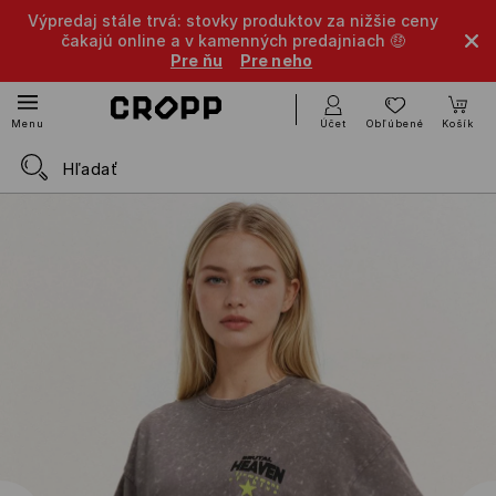
Výpredaj stále trvá: stovky produktov za nižšie ceny
čakajú online a v kamenných predajniach 🤑
Pre ňu
Pre neho
Účet
Obľúbené
Košík
Menu