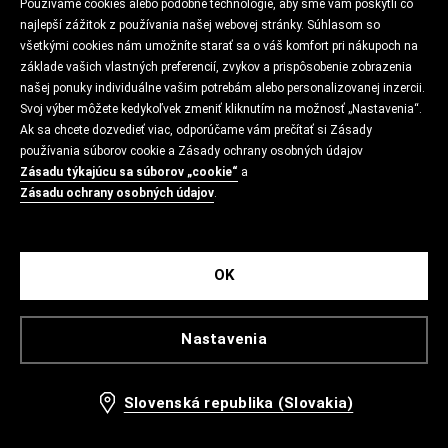
Používame cookies alebo podobné technológie, aby sme vám poskytli čo
najlepší zážitok z používania našej webovej stránky. Súhlasom so
všetkými cookies nám umožníte starať sa o váš komfort pri nákupoch na
základe vašich vlastných preferencií, zvykov a prispôsobenie zobrazenia
našej ponuky individuálne vašim potrebám alebo personalizovanej inzercii.
Svoj výber môžete kedykoľvek zmeniť kliknutím na možnosť „Nastavenia“.
Ak sa chcete dozvedieť viac, odporúčame vám prečítať si Zásady
používania súborov cookie a Zásady ochrany osobných údajov
Zásadu týkajúcu sa súborov „cookie“
a
Zásadu ochrany osobných údajov
.
OK
Nastavenia
Slovenská republika (Slovakia)