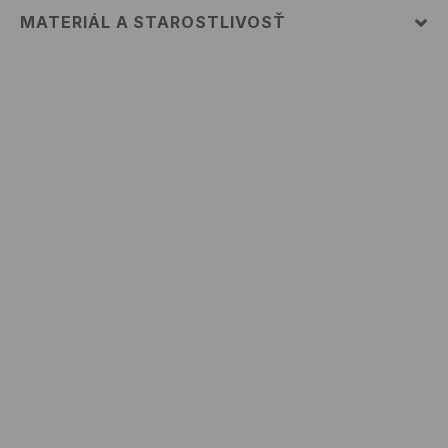
MATERIÁL A STAROSTLIVOSŤ
PRVÝ MATERIÁL
:
100% BAVLNA
VÝROBOK SA NESMIE BIELIŤ
ŽEHLIŤ PRI MAX. 110°C - BEZ PARY
ŽEHLIŤ NARUBY
PRAŤ V PRÁČKE, MAX. TEPLOTA 30°C, VEĽMI
ŠETRNÝ PROGRAM
NEČISTIŤ CHEMICKY
VÝROBOK SA NESMIE SUŠIŤ V BUBNOVEJ SUŠIČKE