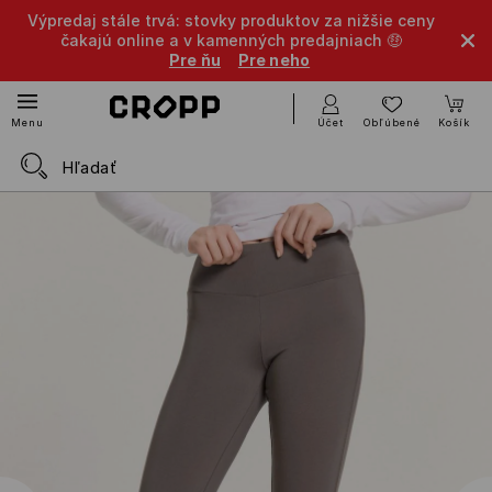
Výpredaj stále trvá: stovky produktov za nižšie ceny
čakajú online a v kamenných predajniach 🤑
Pre ňu
Pre neho
Účet
Obľúbené
Košík
Menu