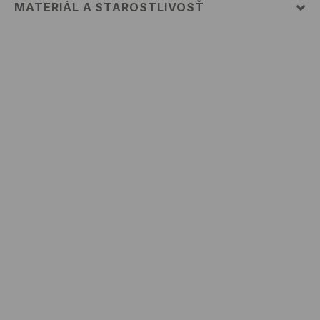
MATERIÁL A STAROSTLIVOSŤ
PRVÝ MATERIÁL
:
95% POLYESTER, 5% ELASTAN
VÝROBOK SA NESMIE BIELIŤ
ŽEHLIŤ PRI MAX. 110°C - BEZ PARY
PRAŤ V PRÁČKE, MAX. TEPLOTA 30°C, ŠETRNÝ
PROGRAM
NEČISTIŤ CHEMICKY
VÝROBOK SA NESMIE SUŠIŤ V BUBNOVEJ SUŠIČKE