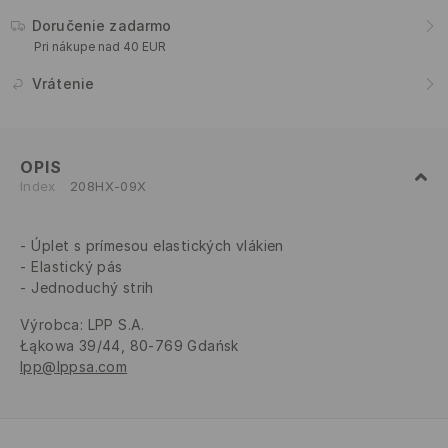
Doručenie zadarmo
Pri nákupe nad 40 EUR
Vrátenie
OPIS
Index
208HX-09X
Úplet s prímesou elastických vlákien
Elastický pás
Jednoduchý strih
Výrobca
:
LPP S.A.
Łąkowa 39/44, 80-769 Gdańsk
lpp@lppsa.com