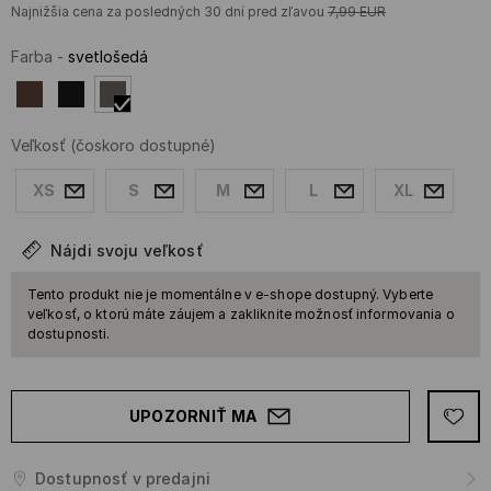
Najnižšia cena za posledných 30 dní pred zľavou
7,99
EUR
Farba
-
svetlošedá
Veľkosť
(čoskoro dostupné)
XS
S
M
L
XL
Nájdi svoju veľkosť
Tento produkt nie je momentálne v e-shope dostupný. Vyberte
veľkosť, o ktorú máte záujem a zakliknite možnosť informovania o
dostupnosti.
UPOZORNIŤ MA
Dostupnosť v predajni