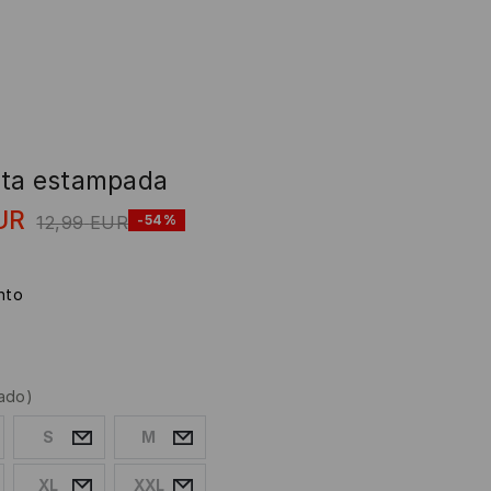
ta estampada
UR
12,99
EUR
-54%
into
ado)
S
M
XL
XXL