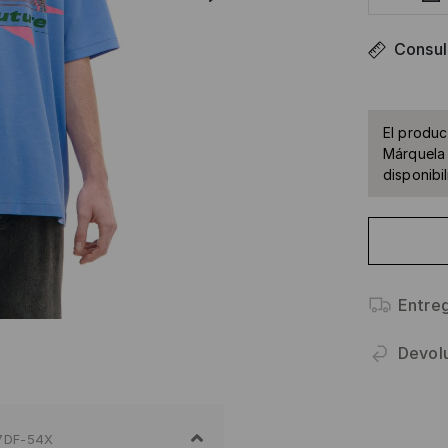
Consult
El produc
Márquela 
disponibil
Entre
Devol
7DF-54X