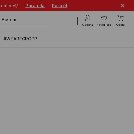
 online🤑
Para ella
Para él
Cuenta
Favoritos
Cesta
#WEARECROPP