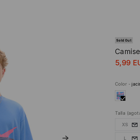
Sold Out
Camise
5,99
E
Color
-
jac
Talla
(agot
XS
L