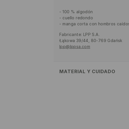
100 % algodón
cuello redondo
manga corta con hombros caído
Fabricante
:
LPP S.A.
Łąkowa 39/44, 80-769 Gdańsk
lpp@lppsa.com
MATERIAL Y CUIDADO
100% ALGODÓN