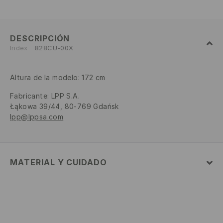
DESCRIPCIÓN
Index
828CU-00X
Altura de la modelo: 172 cm
Fabricante
:
LPP S.A.
Łąkowa 39/44, 80-769 Gdańsk
lpp@lppsa.com
MATERIAL Y CUIDADO
100% ALGODÓN