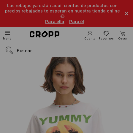
Las rebajas ya están aquí: cientos de productos con
precios rebajados te esperan en nuestra tienda online
🤑
Para ella
Para él
Cuenta
Favoritos
Cesta
Menú