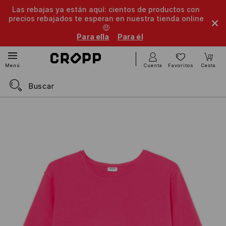
Las rebajas ya están aquí: cientos de productos con
precios rebajados te esperan en nuestra tienda online
🤑
Para ella
Para él
Cuenta
Favoritos
Cesta
Menú