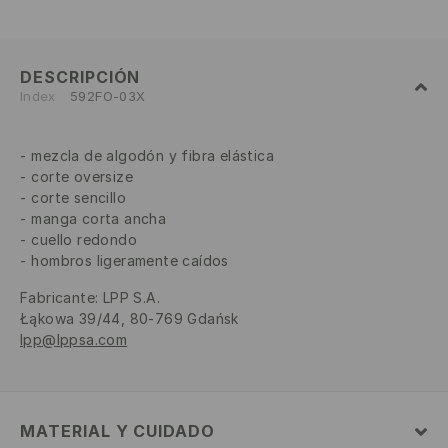
DESCRIPCIÓN
Index
592FO-03X
mezcla de algodón y fibra elástica
corte oversize
corte sencillo
manga corta ancha
cuello redondo
hombros ligeramente caídos
Fabricante
:
LPP S.A.
Łąkowa 39/44, 80-769 Gdańsk
lpp@lppsa.com
MATERIAL Y CUIDADO