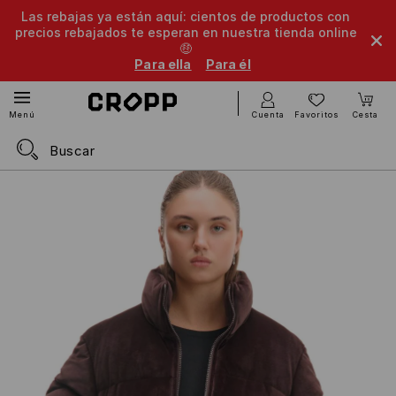
Las rebajas ya están aquí: cientos de productos con
precios rebajados te esperan en nuestra tienda online
🤑
Para ella
Para él
Cuenta
Favoritos
Cesta
Menú