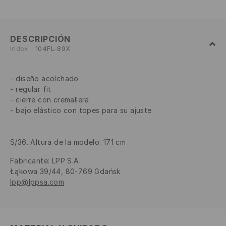
DESCRIPCIÓN
Index
104FL-89X
diseño acolchado
regular fit
cierre con cremallera
bajo elástico con topes para su ajuste
S/36. Altura de la modelo: 171 cm
Fabricante
:
LPP S.A.
Łąkowa 39/44, 80-769 Gdańsk
lpp@lppsa.com