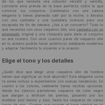
de los que necesita una solución versátil y sencilla,
convierte esta prenda en la base perfecta sobre la que
construir tus conjuntos. Combínalos con una camisa
elegante si tienes planeado salir por la noche, o llévalos
con una camiseta y una sudadera oversize para una
escapada de fin de semana. ¿Vas a un concierto? Todo lo
que necesitas son unos vaqueros slim, una
camiseta con un
estampado
original y una chaqueta para darle al conjunto
un aire rockero. Con unos cuantos pares de vaqueros slim
en tu armario podrás hacer auténticos malabares modernos
y adaptar fácilmente tu atuendo a la ocasión.
Elige el tono y los detalles
¿Quién dice que elegir unos vaqueros slim de hombre
tienen que significar un look aburrido? Este elegante corte
te anima incluso a experimentar con nuevas tendencias. En
cuanto a los colores, realmente tienes muchas opciones:
desde los clásicos pantalones vaqueros de color negro
que alargan y estilizan las piernas, pasando por los
modelos azul marino y azul, hasta los vaqueros en varios
tonos de gris. ¿Quieres que ocupen el lugar central en tu