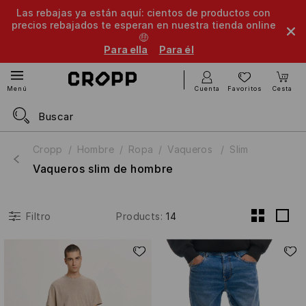
Las rebajas ya están aquí: cientos de productos con
precios rebajados te esperan en nuestra tienda online
🤑
Para ella
Para él
Cuenta
Favoritos
Cesta
Menú
Cropp
Hombre
Ropa
Vaqueros
Slim
Vaqueros slim de hombre
Products
:
14
Filtro