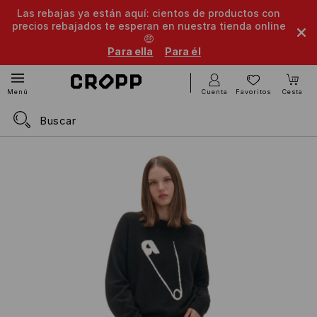
Las rebajas ya están aquí: cientos de productos con
precios rebajados te esperan en nuestra tienda online
🤑
Para ella
Para él
Cuenta
Favoritos
Cesta
Menú