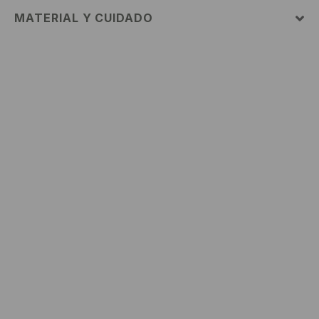
MATERIAL Y CUIDADO
57% POLIÉSTER, 26% ACRÍLICO, 14% POLIAMIDA, 3%
ELASTANO