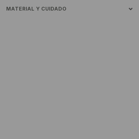
MATERIAL Y CUIDADO
1º ARTÍCULO
:
59% ALGODÓN, 27% POLIÉSTER, 11%
POLIAMIDA, 3% ELASTANO
NO USAR BLANQUEADOR
NO PLANCHAR
NO LAVAR EN SECO
LAVADO EN LA MÁQUINA A TEMPERATURA MÁX.DE
30° C - PROCESO NORMAL
NO SECAR EN SECADORA