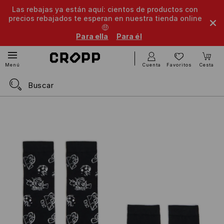
Las rebajas ya están aquí: cientos de productos con
precios rebajados te esperan en nuestra tienda online
🤑
Para ella
Para él
Cuenta
Favoritos
Cesta
Menú