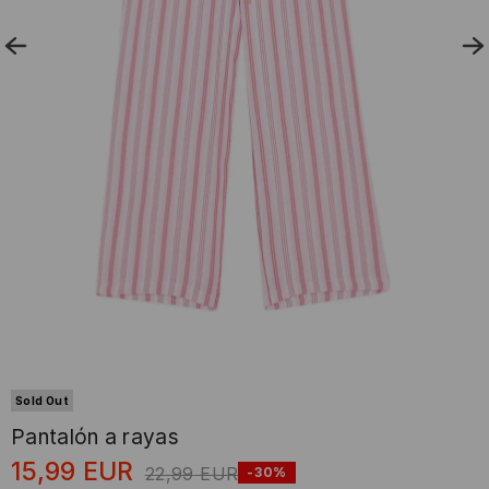
Sold Out
Pantalón a rayas
15,99
EUR
22,99
EUR
-30%