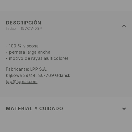
DESCRIPCIÓN
Index
157CV-03P
100 % viscosa
pernera larga ancha
motivo de rayas multicolores
Fabricante
:
LPP S.A.
Łąkowa 39/44, 80-769 Gdańsk
lpp@lppsa.com
MATERIAL Y CUIDADO
1º TELA
:
100% VISCOSA