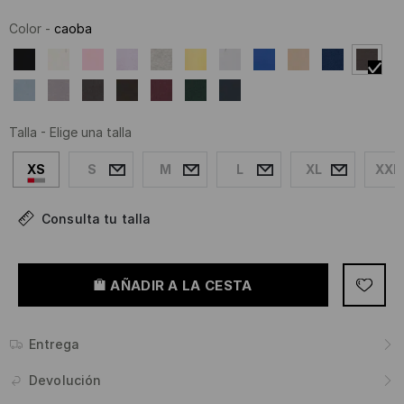
Color
-
caoba
Talla
-
Elige una talla
XS
S
M
L
XL
XXL
Consulta tu talla
AÑADIR A LA CESTA
Entrega
Devolución