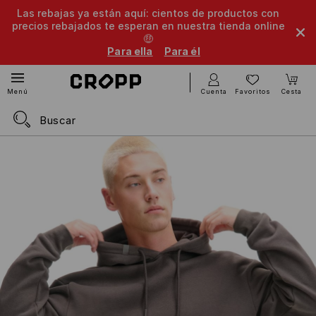
Las rebajas ya están aquí: cientos de productos con
precios rebajados te esperan en nuestra tienda online
🤑
Para ella
Para él
Cuenta
Favoritos
Cesta
Menú