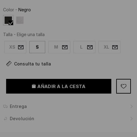
Color
-
Negro
Talla
-
Elige una talla
XS
S
M
L
XL
Consulta tu talla
AÑADIR A LA CESTA
Entrega
Devolución