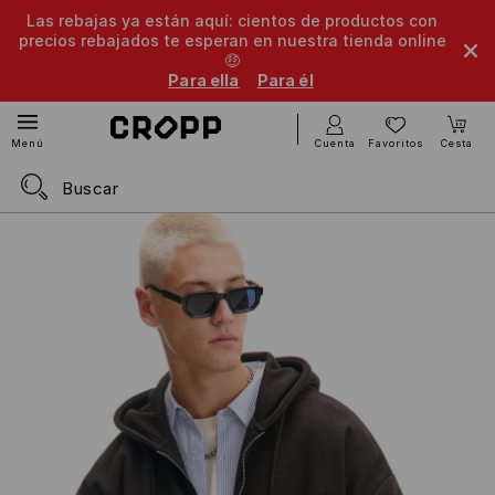
Las rebajas ya están aquí: cientos de productos con
precios rebajados te esperan en nuestra tienda online
🤑
Para ella
Para él
Cuenta
Favoritos
Cesta
Menú