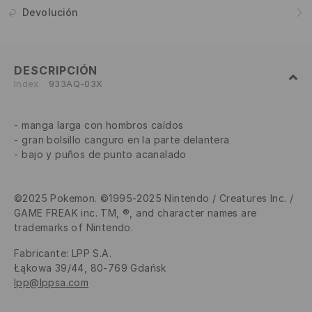
Devolución
DESCRIPCIÓN
Index
933AQ-03X
manga larga con hombros caídos
gran bolsillo canguro en la parte delantera
bajo y puños de punto acanalado
©2025 Pokemon. ©1995-2025 Nintendo / Creatures Inc. /
GAME FREAK inc. TM, ®, and character names are
trademarks of Nintendo.
Fabricante
:
LPP S.A.
Łąkowa 39/44, 80-769 Gdańsk
lpp@lppsa.com