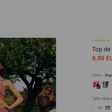
Próximamente
Top de 
9,99
E
Color
-
Roj
Talla
(disp
XS