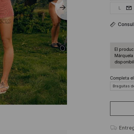
L
Consult
El produc
Márquela 
disponibil
Completa el
Braguitas de
Entre