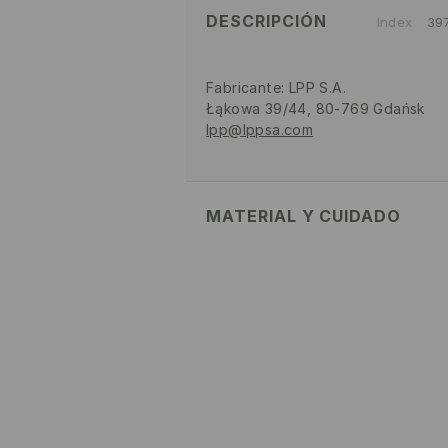
DESCRIPCIÓN
Index
39
Fabricante
:
LPP S.A.
Łąkowa 39/44, 80-769 Gdańsk
lpp@lppsa.com
MATERIAL Y CUIDADO
1º TELA
:
48% POLIÉSTER, 46% P
1º FORRO
:
90% POLIÉSTER, 10% 