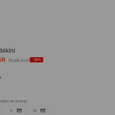
bikini
UR
15,99
EUR
-38%
o
onible en breve)
S
M