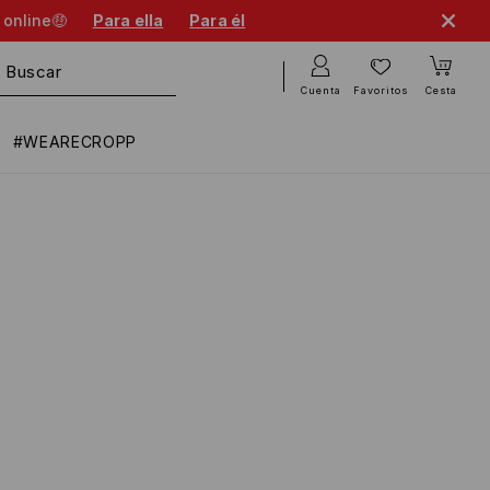
 online🤑
Para ella
Para él
Cuenta
Favoritos
Cesta
#WEARECROPP