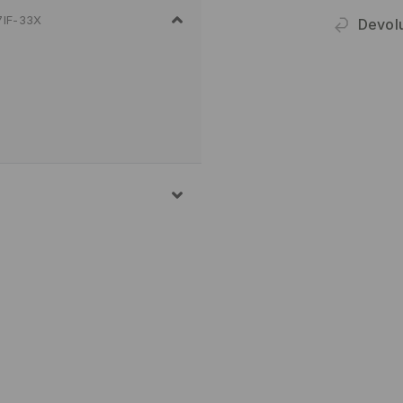
7IF-33X
Devol
OLIAMIDA, 6% ELASTANO
ELASTANO