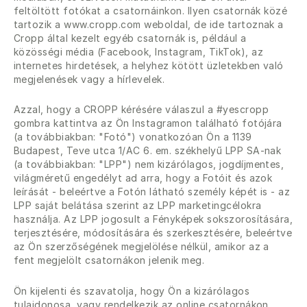
feltöltött fotókat a csatornáinkon. Ilyen csatornák közé
tartozik a www.cropp.com weboldal, de ide tartoznak a
Cropp által kezelt egyéb csatornák is, például a
közösségi média (Facebook, Instagram, TikTok), az
internetes hirdetések, a helyhez kötött üzletekben való
megjelenések vagy a hírlevelek.
Azzal, hogy a CROPP kérésére válaszul a #yescropp
gombra kattintva az Ön Instagramon található fotójára
(a továbbiakban: "Fotó") vonatkozóan Ön a 1139
Budapest, Teve utca 1/AC 6. em. székhelyű LPP SA-nak
(a továbbiakban: "LPP") nem kizárólagos, jogdíjmentes,
világméretű engedélyt ad arra, hogy a Fotóit és azok
leírását - beleértve a Fotón látható személy képét is - az
LPP saját belátása szerint az LPP marketingcélokra
használja. Az LPP jogosult a Fényképek sokszorosítására,
terjesztésére, módosítására és szerkesztésére, beleértve
az Ön szerzőségének megjelölése nélkül, amikor az a
fent megjelölt csatornákon jelenik meg.
Ön kijelenti és szavatolja, hogy Ön a kizárólagos
tulajdonosa, vagy rendelkezik az online csatornákon