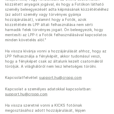
közzétett anyagok jogával, és hogy a Fotókon látható
személy beleegyezését adta képmásának közzétételéhez
(az adott személy vagy törvényes gyámja
hozzájárulását), valamint hogy a Fotók, azok
közzététele és LPP általi felhasználása nem sérti
harmadik felek törvényes jogait. Ön beleegyezik, hogy
mentesíti az LPP-t a Fotók felhasználásával kapcsolatos
minden követelés alól."
Ha vissza kívánja vonni a hozzájárulását ahhoz, hogy az
LPP felhasználja a fényképét, akkor tudomásul veszi,
hogy a fényképet csak az általunk kezelt csatornákról
töröljük. A világhálóról nem lesz lehetséges törölni.
Kapcsolatfelvétel:
support.hu@cropp.com
Kapcsolat a személyes adatokkal kapcsolatban:
support.hu@cropp.com
Ha vissza szeretné vonni a KICKS fotóinak
megosztásához adott hozzájárulását, lépjen