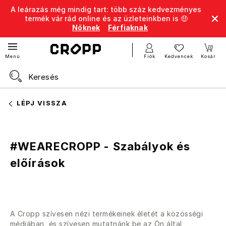
A leárazás még mindig tart: több száz kedvezményes
termék vár rád online és az üzleteinkben is 🤑
Nőknek
Férfiaknak
Fiók
Kedvencek
Kosár
Menü
LÉPJ VISSZA
#WEARECROPP - Szabályok és
előírások
A Cropp szívesen nézi termékeinek életét a közösségi
médiában, és szívesen mutatnánk be az Ön által