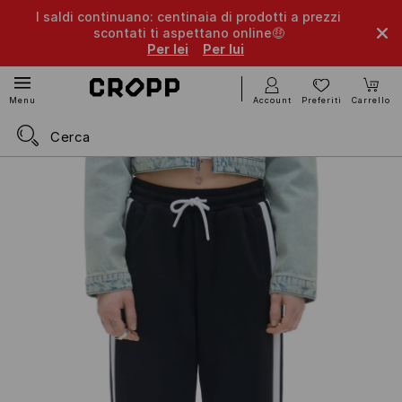
I saldi continuano: centinaia di prodotti a prezzi
scontati ti aspettano online🤑
Per lei
Per lui
Account
Preferiti
Carrello
Menu