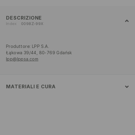
DESCRIZIONE
Index
0098Z-99X
Produttore
:
LPP S.A.
Łąkowa 39/44, 80-769 Gdańsk
lpp@lppsa.com
MATERIALI E CURA
Tessuto I
:
60% COTONE, 40% POLIESTERE
LAVAGGIO IN LAVATRICE A TEMPERATURA
MASSIMA 30°C - PROCEDIMENTO DELICATO