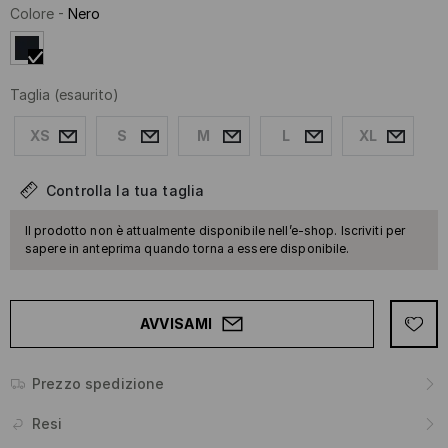
Colore
-
Nero
Taglia
(esaurito)
XS
S
M
L
XL
Controlla la tua taglia
Il prodotto non è attualmente disponibile nell’e-shop. Iscriviti per
sapere in anteprima quando torna a essere disponibile.
AVVISAMI
Prezzo spedizione
Resi