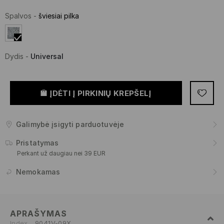
Spalvos
-
šviesiai pilka
Dydis
-
Universal
ĮDĖTI Į PIRKINIŲ KREPŠELĮ
Galimybė įsigyti parduotuvėje
Pristatymas
Perkant už daugiau nei 39 EUR
Nemokamas
APRAŠYMAS
Index
9041V-09X