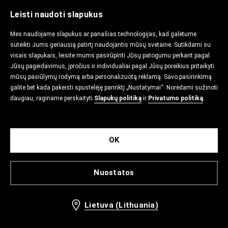
Leisti naudoti slapukus
Mes naudojame slapukus ar panašias technologijas, kad galėtume
suteikti Jums geriausią patirtį naudojantis mūsų svetaine. Sutikdami su
visais slapukais, leisite mums pasirūpinti Jūsų patogumu perkant pagal
Jūsų pageidavimus, įpročius ir individualiai pagal Jūsų poreikius pritaikyti
mūsų pasiūlymų rodymą arba personalizuotą reklamą. Savo pasirinkimą
galite bet kada pakeisti spustelėję parinktį „Nustatymai“. Norėdami sužinoti
daugiau, raginame perskaityti
Slapukų politiką
ir
Privatumo politiką
.
OK
Nuostatos
Lietuva (Lithuania)