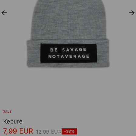
SALE
Kepurė
7,99
EUR
12,99
EUR
-38%