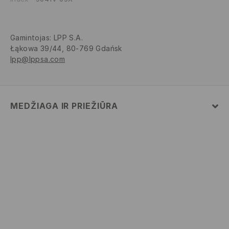
Gamintojas
:
LPP S.A.
Łąkowa 39/44, 80-769 Gdańsk
lpp@lppsa.com
MEDŽIAGA IR PRIEŽIŪRA
PIRMAS AUDINYS
:
45% AKRILINIS PLUOŠTAS, 55%
POLIESTERIS
SKALBTI RANKOMIS NE AUKŠTESNĖJE KAIP 40° C TEMP.
BALINTI NEGALIMA
NELYGINTI