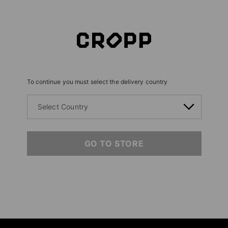
To continue you must select the delivery country
Select Country
GO TO STORE