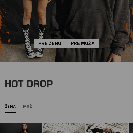
PRE ŽENU
PRE MUŽA
HOT DROP
ŽENA
MUŽ