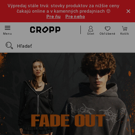
Výpredaj stále trvá: stovky produktov za nižšie ceny
čakajú online a v kamenných predajniach 🤑
Pre ňu
Pre neho
Účet
Obľúbené
Košík
Menu