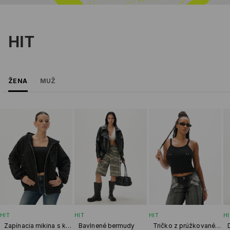
HIT
ŽENA
MUŽ
HIT
HIT
HIT
HI
Zapínacia mikina s kapucňou
Bavlnené bermudy
Tričko z prúžkovaného úpletu