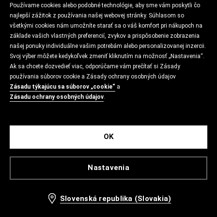
Používame cookies alebo podobné technológie, aby sme vám poskytli čo
najlepší zážitok z používania našej webovej stránky. Súhlasom so
všetkými cookies nám umožníte starať sa o váš komfort pri nákupoch na
ZÁSADY OCHRANY OSOBNÝCH ÚDAJOV
základe vašich vlastných preferencií, zvykov a prispôsobenie zobrazenia
našej ponuky individuálne vašim potrebám alebo personalizovanej inzercii.
Svoj výber môžete kedykoľvek zmeniť kliknutím na možnosť „Nastavenia“.
Ak sa chcete dozvedieť viac, odporúčame vám prečítať si Zásady
KONTAKT
používania súborov cookie a Zásady ochrany osobných údajov
Zásadu týkajúcu sa súborov „cookie“
a
Zásadu ochrany osobných údajov
.
CROPP
OK
Nastavenia
LPP Slovakia, s.r.o., J. Kráľa 9, 974 01 Banská Bystrica, IČO: 36 787 507; DIČ:
2022386729; IČ DPH: SK2022386729; OR OS Banská Bystrica, Odd. S.r.o.,
Slovenská republika (Slovakia)
vl. č.:13176/S