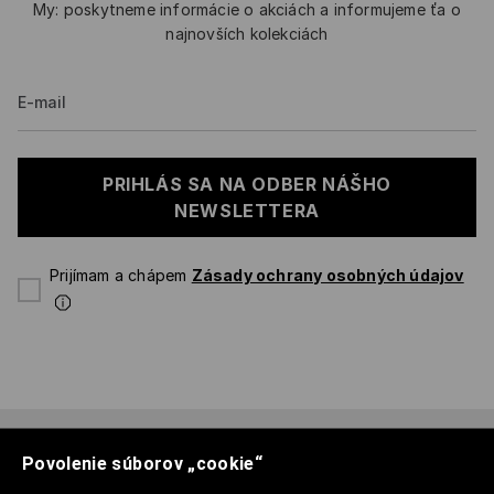
My: poskytneme informácie o akciách a informujeme ťa o
najnovších kolekciách
E-mail
PRIHLÁS SA NA ODBER NÁŠHO
NEWSLETTERA
Prijímam a chápem
Zásady ochrany osobných údajov
Povolenie súborov „cookie“
SPRIEVODCA NÁKUPOCH