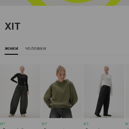
ХІТ
ЖІНКИ
ЧОЛОВІКИ
ХІТ
ХІТ
ХІТ
ХІ