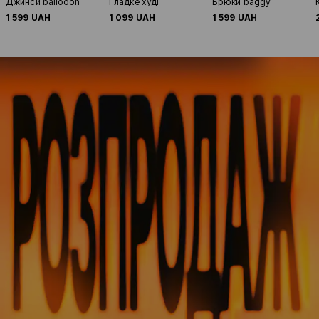
Джинси ballooon
Гладке худі
Брюки baggy
1 599 UAH
1 099 UAH
1 599 UAH