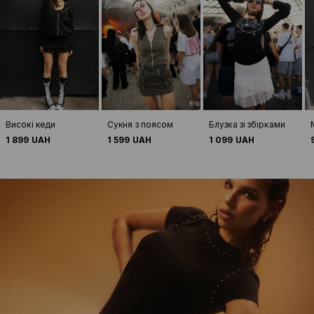
Високі кеди
Сукня з поясом
Блузка зі збірками
1 899 UAH
1 599 UAH
1 099 UAH