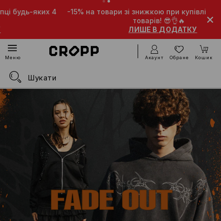
-15% на товари зі знижкою при купівлі будь-яких 5
товарів! 😎👌🔥
ЛИШЕ В ДОДАТКУ
Акаунт
Обране
Кошик
Меню