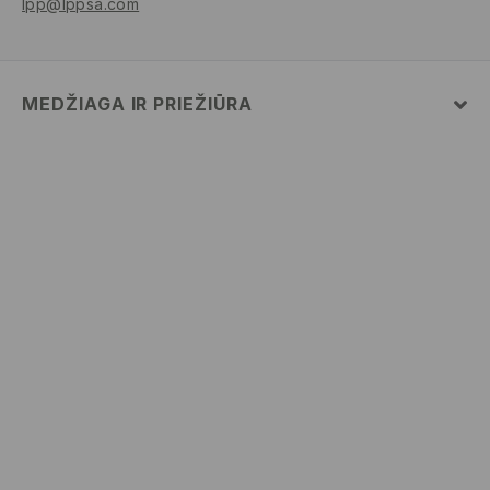
lpp@lppsa.com
MEDŽIAGA IR PRIEŽIŪRA
Pagrindinė medžiaga
:
95% MEDVILNĖ, 5% ELASTANAS
SKALBTI SKALBYKLĖJE NE AUKŠTESNĖJE KAIP 30°
C - TEMP.. LABAI ŠVELNUS SKALBIMAS.
BALINTI NEGALIMA
NEGALIMA DŽIOVINTI BŪGNINĖJE DŽIOVYKLĖJE
LYGINTI IKI 110° C TEMPERATŪRA. GARINTI
NEGALIMA.
NEVALYTI SAUSU CHEMINIU BŪDU