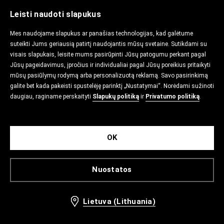
Leisti naudoti slapukus
Mes naudojame slapukus ar panašias technologijas, kad galėtume
suteikti Jums geriausią patirtį naudojantis mūsų svetaine. Sutikdami su
visais slapukais, leisite mums pasirūpinti Jūsų patogumu perkant pagal
Jūsų pageidavimus, įpročius ir individualiai pagal Jūsų poreikius pritaikyti
mūsų pasiūlymų rodymą arba personalizuotą reklamą. Savo pasirinkimą
galite bet kada pakeisti spustelėję parinktį „Nustatymai“. Norėdami sužinoti
daugiau, raginame perskaityti
Slapukų politiką
ir
Privatumo politiką
.
OK
Nuostatos
Lietuva (Lithuania)