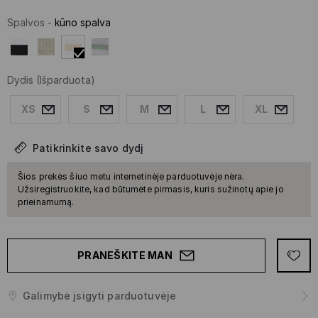
Spalvos
-
kūno spalva
Dydis
(Išparduota)
XS
S
M
L
XL
Patikrinkite savo dydį
Šios prekės šiuo metu internetinėje parduotuvėje nėra.
Užsiregistruokite, kad būtumėte pirmasis, kuris sužinotų apie jo
prieinamumą.
PRANEŠKITE MAN
Galimybė įsigyti parduotuvėje