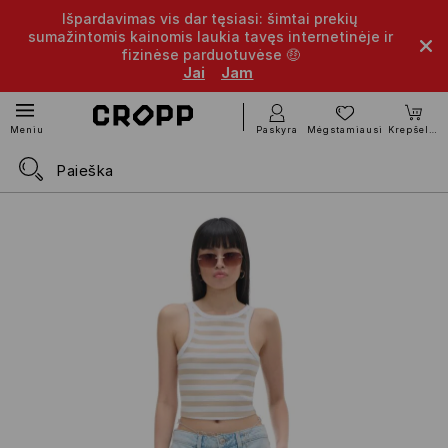
Išpardavimas vis dar tęsiasi: šimtai prekių
sumažintomis kainomis laukia tavęs internetinėje ir
fizinėse parduotuvėse 🤑
Jai
Jam
Paskyra
Mėgstamiausi
Krepšelis
Meniu