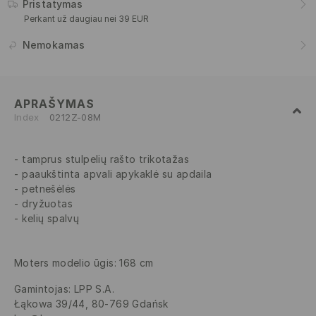
Pristatymas
Perkant už daugiau nei 39 EUR
Nemokamas
APRAŠYMAS
Index
0212Z-08M
tamprus stulpelių rašto trikotažas
paaukštinta apvali apykaklė su apdaila
petnešėlės
dryžuotas
kelių spalvų
Moters modelio ūgis: 168 cm
Gamintojas
:
LPP S.A.
Łąkowa 39/44, 80-769 Gdańsk