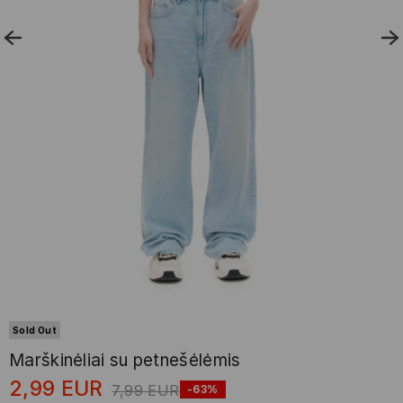
Sold Out
Marškinėliai su petnešėlėmis
2,99
EUR
7,99
EUR
-63%