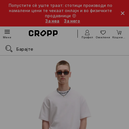
Попустите сè уште траат: стотици производи по
намалени цени те чекаат онлајн и во физичките
продавници 🤑
За неа
За него
Профил
Омилени
Кошничка
Мени