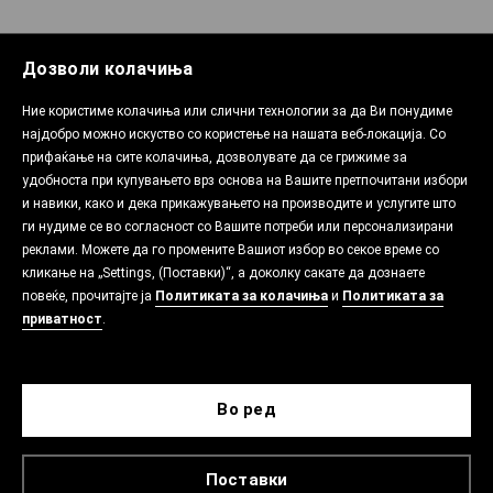
Дозволи колачиња
Ние користиме колачиња или слични технологии за да Ви понудиме
најдобро можно искуство со користење на нашата веб-локација. Со
прифаќање на сите колачиња, дозволувате да се грижиме за
удобноста при купувањето врз основа на Вашите претпочитани избори
и навики, како и дека прикажувањето на производите и услугите што
ги нудиме се во согласност со Вашите потреби или персонализирани
реклами. Можете да го промените Вашиот избор во секое време со
кликање на „Settings, (Поставки)“, а доколку сакате да дознаете
повеќе, прочитајте ја
Политиката за колачиња
и
Политиката за
приватност
.
Во ред
Поставки