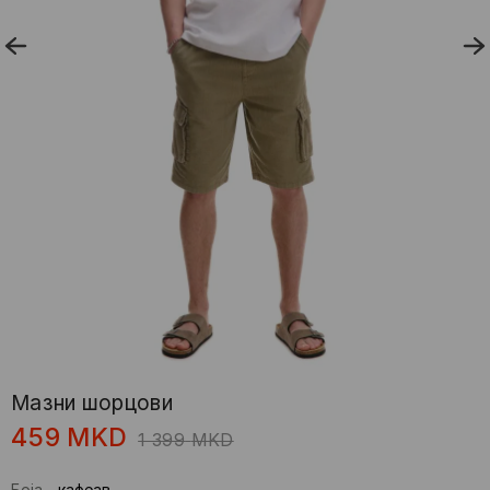
Мазни шорцови
459
MKD
1 399
MKD
Боја
-
кафеав