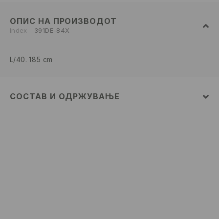
ОПИС НА ПРОИЗВОДОТ
Index
391DE-84X
L/40. 185 cm
СОСТАВ И ОДРЖУВАЊЕ
Материјал I
:
100% ПАМУК
MAШИНСКO ПЕРЕЊЕ НА МАКС. ТЕМП. 30° C -
НОРМАЛЕН ПРОЦЕС
ДА НЕ СЕ ИЗБЕЛУВА
ДА НЕ СЕ СУШИ ВО МАШИНА ЗА СУШЕЊЕ