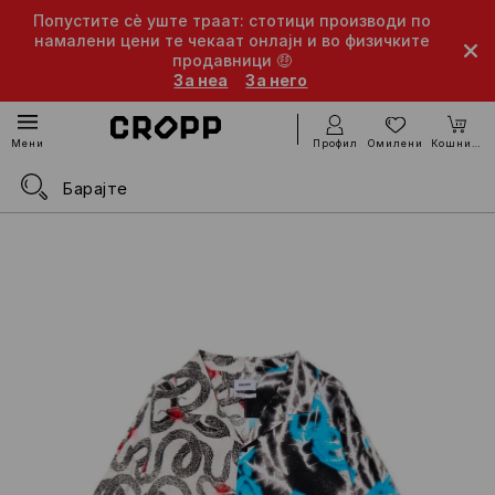
Попустите сè уште траат: стотици производи по
намалени цени те чекаат онлајн и во физичките
продавници 🤑
За неа
За него
Профил
Омилени
Кошничка
Мени