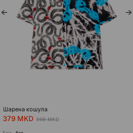
Шаренa кошулa
379
MKD
999
MKD
Боја
-
бел