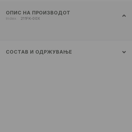
ОПИС НА ПРОИЗВОДОТ
Index
211FK-00X
СОСТАВ И ОДРЖУВАЊЕ
Материјал I
:
100% ВИСКОЗА
MAШИНСКO ПЕРЕЊЕ НА МАКС. ТЕМП. 30° C -
БЛАГ ПРОЦЕС
ДА НЕ СЕ ИЗБЕЛУВА
ДА НЕ СЕ СУШИ ВО МАШИНА ЗА СУШЕЊЕ
ДА СЕ ПЕГЛА НА МАКС. ТЕМП. ОД 110° C БЕЗ