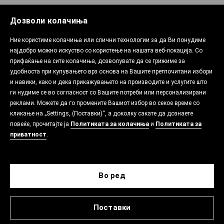
Дозволи колачиња
Ние користиме колачиња или слични технологии за да Ви понудиме
најдобро можно искуство со користење на нашата веб-локација. Со
прифаќање на сите колачиња, дозволувате да се грижиме за
удобноста при купувањето врз основа на Вашите претпочитани избори
и навики, како и дека прикажувањето на производите и услугите што
ги нудиме се во согласност со Вашите потреби или персонализирани
реклами. Можете да го промените Вашиот избор во секое време со
кликање на „Settings, (Поставки)“, а доколку сакате да дознаете
повеќе, прочитајте ја
Политиката за колачиња
и
Политиката за
приватност
.
Во ред
Поставки