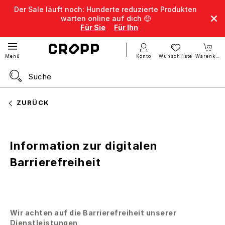
Der Sale läuft noch: Hunderte reduzierte Produkten
warten online auf dich 🤑
Für Sie
Für Ihn
Konto
Wunschliste
Warenkorb
Menü
ZURÜCK
Information zur digitalen
Barrierefreiheit
Wir achten auf die Barrierefreiheit unserer
Dienstleistungen