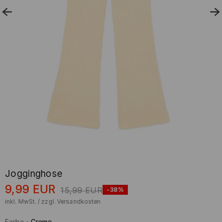
Jogginghose
9,99
EUR
15,99
EUR
-38%
inkl. MwSt. / zzgl.
Versandkosten
Farbe
-
Creme