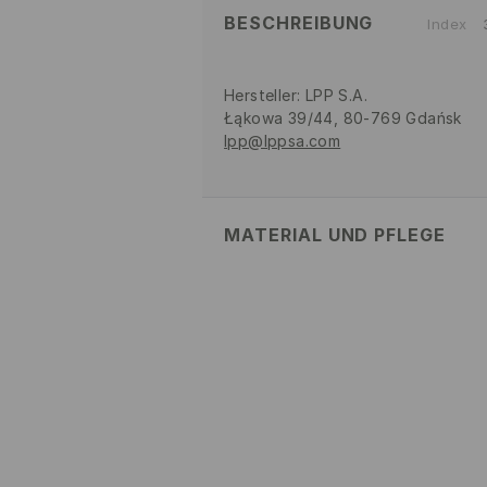
BESCHREIBUNG
Index
Hersteller
:
LPP S.A.
Łąkowa 39/44, 80-769 Gdańsk
lpp@lppsa.com
MATERIAL UND PFLEGE
ERSTER STOFF
:
100% POLYACRY
BLEICHEN NICHT ERLAUBT
BÜGELN MIT EINER TEMPERAT
DAMPF
MASCHINENWÄSCHE BIS MAX