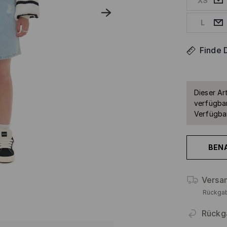
XS
L
Finde 
Dieser Art
verfügbar
Verfügbar
BEN
Versa
Rückga
Rückg