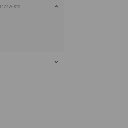
3474W-01X
L
UR BIS MAX. 110° C - OHNE
. 30° C - SCHONEND