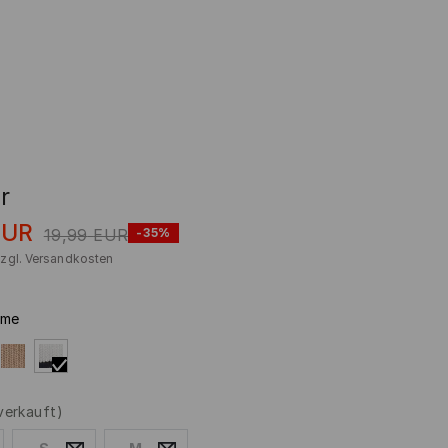
r
EUR
19,99
EUR
-35%
zzgl.
Versandkosten
eme
verkauft)