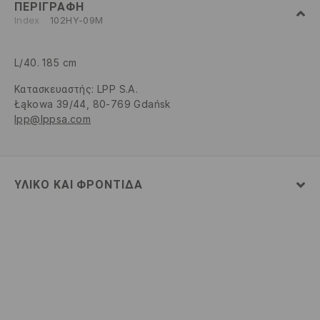
ΠΕΡΙΓΡΑΦΉ
Index
102HY-09M
L/40. 185 cm
Κατασκευαστής
:
LPP S.A.
Łąkowa 39/44, 80-769 Gdańsk
lpp@lppsa.com
ΥΛΙΚΌ ΚΑΙ ΦΡΟΝΤΊΔΑ
52% ΒΑΜΒΑΚΙ, 48% ΠΟΛΥΕΣΤΕΡΑΣ