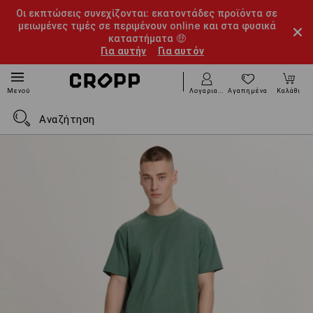
Οι εκπτώσεις συνεχίζονται: εκατοντάδες προϊόντα σε
μειωμένες τιμές σε περιμένουν online και στα φυσικά
καταστήματα 🤑
Για αυτήν
Για αυτόν
Λογαριασμός
Αγαπημένα
Καλάθι
Μενού