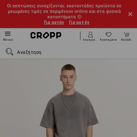
Οι εκπτώσεις συνεχίζονται: εκατοντάδες προϊόντα σε
μειωμένες τιμές σε περιμένουν online και στα φυσικά
καταστήματα 🤑
Για αυτήν
Για αυτόν
Λογαριασμός
Αγαπημένα
Καλάθι
Μενού