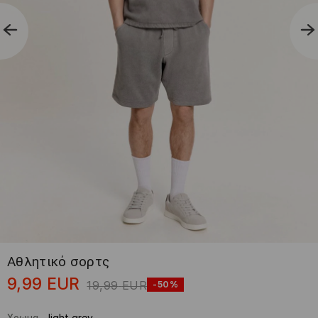
Αθλητικό σορτς
9,99
EUR
19,99
EUR
-50%
Χρωμα
-
light grey