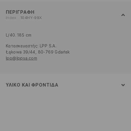
ΠΕΡΙΓΡΑΦΉ
Index
104HY-99X
L/40. 185 cm
Κατασκευαστής
:
LPP S.A.
Łąkowa 39/44, 80-769 Gdańsk
lpp@lppsa.com
ΥΛΙΚΌ ΚΑΙ ΦΡΟΝΤΊΔΑ
80% ΒΑΜΒΑΚΙ, 20% ΠΟΛΥΕΣΤΕΡΑΣ