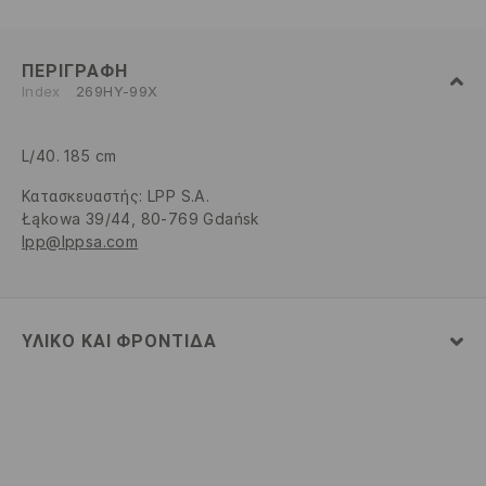
ΠΕΡΙΓΡΑΦΉ
Index
269HY-99X
L/40. 185 cm
Κατασκευαστής
:
LPP S.A.
Łąkowa 39/44, 80-769 Gdańsk
lpp@lppsa.com
ΥΛΙΚΌ ΚΑΙ ΦΡΟΝΤΊΔΑ
52% ΒΑΜΒΑΚΙ, 48% ΠΟΛΥΕΣΤΕΡΑΣ