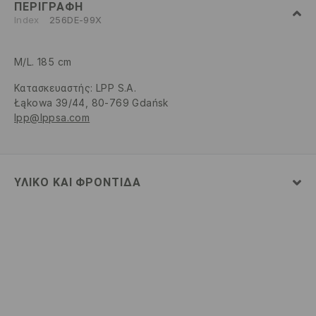
ΠΕΡΙΓΡΑΦΉ
Index
256DE-99X
M/L. 185 cm
Κατασκευαστής
:
LPP S.A.
Łąkowa 39/44, 80-769 Gdańsk
lpp@lppsa.com
ΥΛΙΚΌ ΚΑΙ ΦΡΟΝΤΊΔΑ
100% ΒΙΣΚΟΖΗ