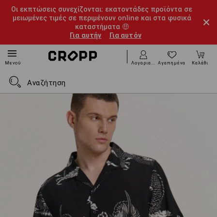
Οι εκπτώσεις συνεχίζονται: εκατοντάδες προϊόντα σε
μειωμένες τιμές σε περιμένουν online και στα φυσικά
καταστήματα 🤑
Για αυτήν
Για αυτόν
Λογαριασμός
Αγαπημένα
Καλάθι
Μενού