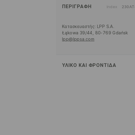
ΠΕΡΙΓΡΑΦΉ
Index
230AT
Κατασκευαστής
:
LPP S.A.
Łąkowa 39/44, 80-769 Gdańsk
lpp@lppsa.com
ΥΛΙΚΌ ΚΑΙ ΦΡΟΝΤΊΔΑ
100% ΒΑΜΒΑΚΙ