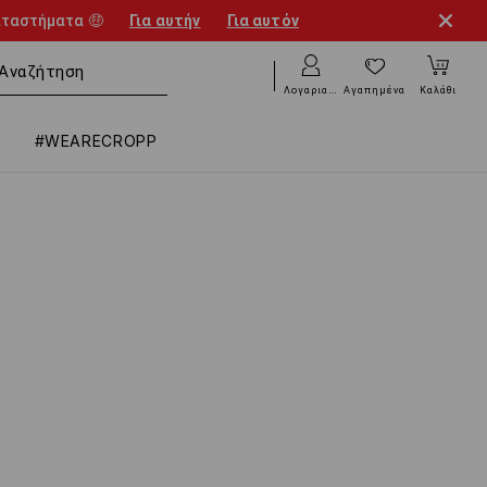
αταστήματα 🤑
Για αυτήν
Για αυτόν
Λογαριασμός
Αγαπημένα
Καλάθι
#WEARECROPP