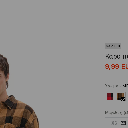
Sold Out
Καρό π
9,99
E
Χρωμα
-
Μ
Μέγεθος
(ε
XS