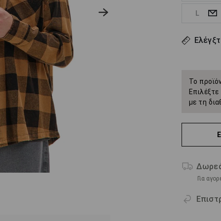
L
Ελέγξτ
Το προϊόν
Επιλέξτε 
με τη δια
Δωρεά
Για αγο
Επιστ