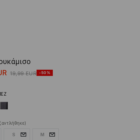
ουκάμισο
UR
19,99
EUR
-50%
ΠΕΖ
ξαντλήθηκε)
S
M