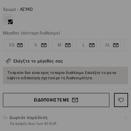
Χρωμα
-
ΛΕΥΚΟ
Μέγεθος
(σύντομα διαθέσιμο)
XS
S
M
L
XL
X
Ελέγξτε το μέγεθός σας
Το προϊόν δεν είναι προς το παρόν διαθέσιμο. Επιλέξτε το για να
λάβετε ειδοποίηση σχετικά με τη διαθεσιμότητα.
ΕΙΔΟΠΟΙΉΣΤΕ ΜΕ
Δωρεάν παράδοση
Για αγορές άνω των 40 EUR