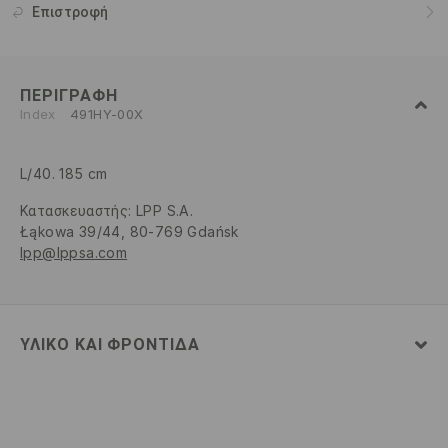
Επιστροφή
ΠΕΡΙΓΡΑΦΉ
Index
491HY-00X
L/40. 185 cm
Κατασκευαστής
:
LPP S.A.
Łąkowa 39/44, 80-769 Gdańsk
lpp@lppsa.com
ΥΛΙΚΌ ΚΑΙ ΦΡΟΝΤΊΔΑ
100% ΒΑΜΒΑΚΙ