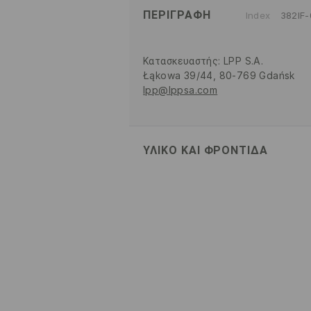
ΠΕΡΙΓΡΑΦΉ
Index
382IF
Κατασκευαστής
:
LPP S.A.
Łąkowa 39/44, 80-769 Gdańsk
lpp@lppsa.com
ΥΛΙΚΌ ΚΑΙ ΦΡΟΝΤΊΔΑ
82% ΠΟΛΥΑΜΙΔΗ, 18% ΕΛΑΣΤΑΝ