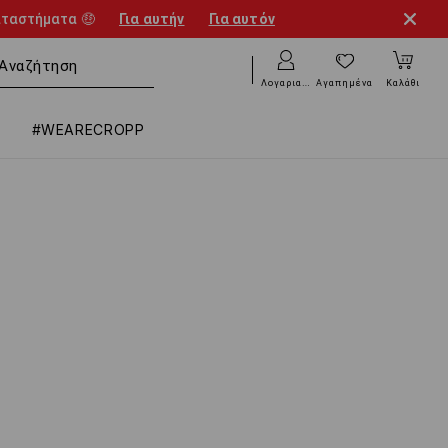
αταστήματα 🤑
Για αυτήν
Για αυτόν
Λογαριασμός
Αγαπημένα
Καλάθι
#WEARECROPP