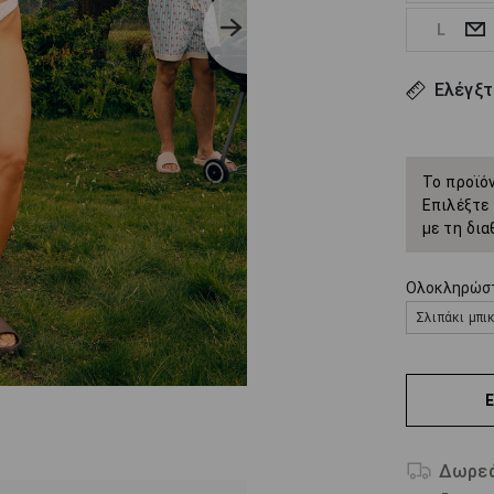
L
Ελέγξτ
Το προϊόν
Επιλέξτε 
με τη δια
Ολοκληρώστ
Σλιπάκι μπικ
Δωρεά