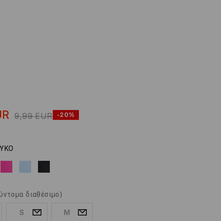
UR
9,99
EUR
-20%
ΥΚΟ
ύντομα διαθέσιμο)
S
M