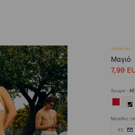
Coming Soon
Μαγιό
7,99
E
Χρωμα
-
ΛΕ
Μέγεθος
(σ
XS