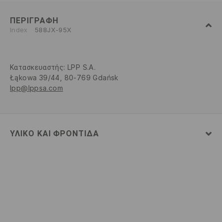
ΠΕΡΙΓΡΑΦΉ
Index
588JX-95X
Κατασκευαστής
:
LPP S.A.
Łąkowa 39/44, 80-769 Gdańsk
lpp@lppsa.com
ΥΛΙΚΌ ΚΑΙ ΦΡΟΝΤΊΔΑ
100% ΠΟΛΥΕΣΤΕΡΑΣ