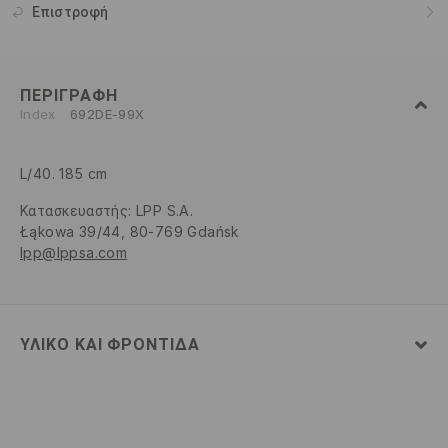
Επιστροφή
ΠΕΡΙΓΡΑΦΉ
Index
692DE-99X
L/40. 185 cm
Κατασκευαστής
:
LPP S.A.
Łąkowa 39/44, 80-769 Gdańsk
lpp@lppsa.com
ΥΛΙΚΌ ΚΑΙ ΦΡΟΝΤΊΔΑ
100% ΒΑΜΒΑΚΙ