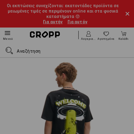
Οι εκπτώσεις συνεχίζονται: εκατοντάδες προϊόντα σε
μειωμένες τιμές σε περιμένουν online και στα φυσικά
καταστήματα 🤑
Για αυτήν
Για αυτόν
Λογαριασμός
Αγαπημένα
Καλάθι
Μενού