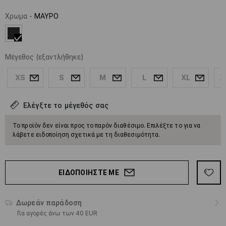
Χρωμα
-
ΜΑΥΡΟ
Μέγεθος
(εξαντλήθηκε)
XS
S
M
L
XL
X
Ελέγξτε το μέγεθός σας
Το προϊόν δεν είναι προς το παρόν διαθέσιμο. Επιλέξτε το για να
λάβετε ειδοποίηση σχετικά με τη διαθεσιμότητα.
ΕΙΔΟΠΟΙΉΣΤΕ ΜΕ
Δωρεάν παράδοση
Για αγορές άνω των 40 EUR