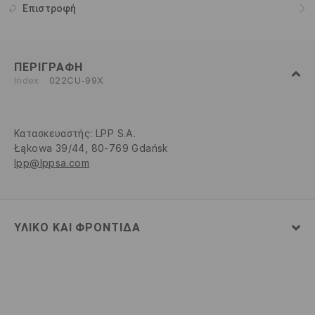
Επιστροφή
ΠΕΡΙΓΡΑΦΉ
Index
022CU-99X
Κατασκευαστής
:
LPP S.A.
Łąkowa 39/44, 80-769 Gdańsk
lpp@lppsa.com
ΥΛΙΚΌ ΚΑΙ ΦΡΟΝΤΊΔΑ
80% ΒΑΜΒΑΚΙ, 20% ΠΟΛΥΕΣΤΕΡΑΣ