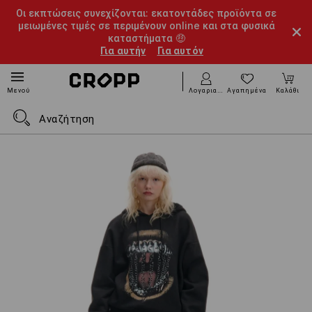
Οι εκπτώσεις συνεχίζονται: εκατοντάδες προϊόντα σε
μειωμένες τιμές σε περιμένουν online και στα φυσικά
καταστήματα 🤑
Για αυτήν
Για αυτόν
Λογαριασμός
Αγαπημένα
Καλάθι
Μενού