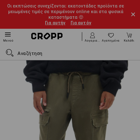
Οι εκπτώσεις συνεχίζονται: εκατοντάδες προϊόντα σε
μειωμένες τιμές σε περιμένουν online και στα φυσικά
καταστήματα 🤑
Για αυτήν
Για αυτόν
Λογαριασμός
Αγαπημένα
Καλάθι
Μενού