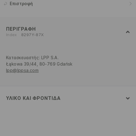
Επιστροφή
ΠΕΡΙΓΡΑΦΉ
Index
8297Y-87X
Κατασκευαστής
:
LPP S.A.
Łąkowa 39/44, 80-769 Gdańsk
lpp@lppsa.com
ΥΛΙΚΌ ΚΑΙ ΦΡΟΝΤΊΔΑ
79% ΒΑΜΒΑΚΙ, 19% ΠΟΛΥΕΣΤΕΡΑΣ, 2% ΕΛΑΣΤΑΝ