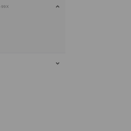
-99X
Σ