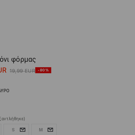
όνι φόρμας
UR
19,99
EUR
-80%
ΑΥΡΟ
ξαντλήθηκε)
S
M