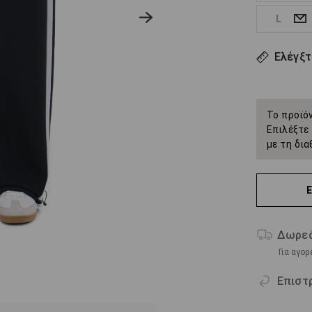
L
Ελέγξτ
Το προϊόν
Επιλέξτε 
με τη δια
Δωρεά
Για αγο
Επιστ