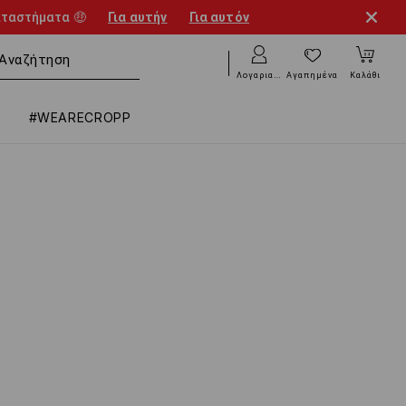
αταστήματα 🤑
Για αυτήν
Για αυτόν
Λογαριασμός
Αγαπημένα
Καλάθι
#WEARECROPP