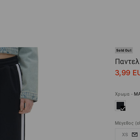
Sold Out
Παντελ
3,99
E
Χρωμα
-
Μ
Μέγεθος
(ε
XS