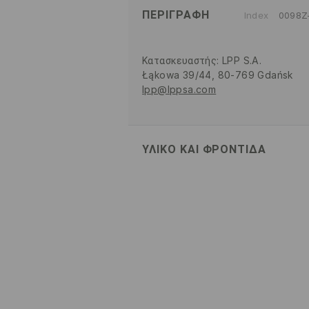
ΠΕΡΙΓΡΑΦΉ
Index
0098Z
Κατασκευαστής
:
LPP S.A.
Łąkowa 39/44, 80-769 Gdańsk
lpp@lppsa.com
ΥΛΙΚΌ ΚΑΙ ΦΡΟΝΤΊΔΑ
60% ΒΑΜΒΑΚΙ, 40% ΠΟΛΥΕΣΤΕΡΑ