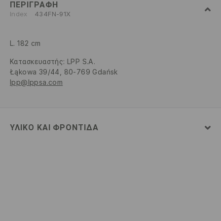
ΠΕΡΙΓΡΑΦΉ
Index
434FN-91X
L. 182 cm
Κατασκευαστής
:
LPP S.A.
Łąkowa 39/44, 80-769 Gdańsk
lpp@lppsa.com
ΥΛΙΚΌ ΚΑΙ ΦΡΟΝΤΊΔΑ
98% ΒΑΜΒΑΚΙ, 2% ΕΛΑΣΤΑΝ