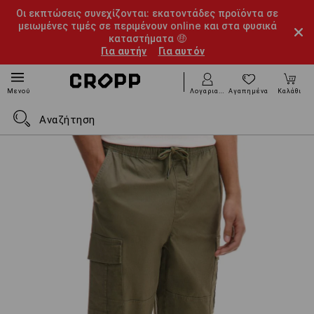
Οι εκπτώσεις συνεχίζονται: εκατοντάδες προϊόντα σε
μειωμένες τιμές σε περιμένουν online και στα φυσικά
καταστήματα 🤑
Για αυτήν
Για αυτόν
Λογαριασμός
Αγαπημένα
Καλάθι
Μενού